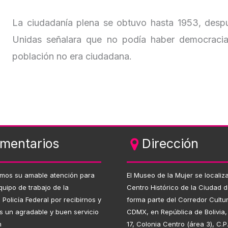
La ciudadanía plena se obtuvo hasta 1953, desp
Unidas señalara que no podía haber democraci
población no era ciudadana.
mentarios
Dirección
mos su amable atención para
El Museo de la Mujer se localiza
quipo de trabajo de la
Centro Histórico de la Ciudad 
n Policía Federal por recibirnos y
forma parte del Corredor Cultur
s un agradable y buen servicio
CDMX, en República de Bolivia
n
17, Colonia Centro (área 3), C.P