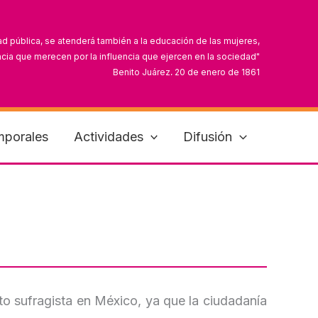
ad pública, se atenderá también a la educación de las mujeres,
cia que merecen por la influencia que ejercen en la sociedad"
Benito Juárez, 20 de enero de 1861
can que sus derechos y obligaciones van más allá del hogar"
Dolores Jiménez y Muro, 11 de septiembre de 1910
mporales
Actividades
Difusión
 sufragista en México, ya que la ciudadanía