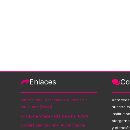
Enlaces
Co
International Association o Women´s
Agradece
Museums (IAWM)
nuestro e
Institució
Graduate Women International (GWI)
otorgarno
Universidad Nacional Autónoma de
y atenció