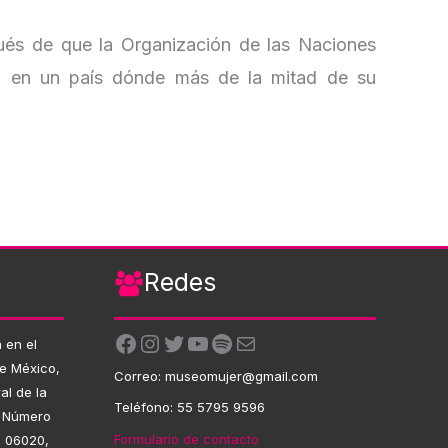
ués de que la Organización de las Naciones
a en un país dónde más de la mitad de su
Redes
Facebook
Instagram
Twitter
YouTube
Spotify
Correo electrónico
 en el
de México,
Correo: museomujer@gmail.com
al de la
Teléfono: 55 5795 9596
, Número
Formulario de contacto
. 06020,