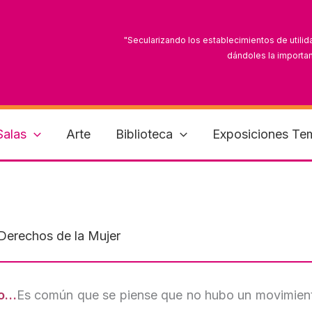
"Secularizando los establecimientos de utilid
dándoles la importan
"Es tiempo de que las mujeres mexicanas reconoz
Salas
Arte
Biblioteca
Exposiciones Te
 Derechos de la Mujer
to…
Es común que se piense que no hubo un movimiento