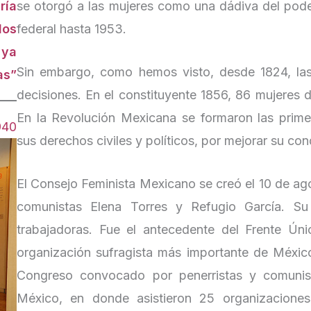
ría
se otorgó a las mujeres como una dádiva del poder
los
federal hasta 1953.
 ya
Sin embargo, como hemos visto, desde 1824, las
as”
decisiones. En el constituyente 1856, 86 mujeres 
En la Revolución Mexicana se formaron las prime
940
sus derechos civiles y políticos, por mejorar su co
El Consejo Feminista Mexicano se creó el 10 de ago
comunistas Elena Torres y Refugio García. Su 
trabajadoras. Fue el antecedente del Frente Ú
organización sufragista más importante de Méxic
Congreso convocado por penerristas y comunis
México, en donde asistieron 25 organizaciones