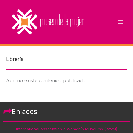
Ir
al
contenido
Librería
Aun no existe contenido publicado.
Enlaces
International Association o Women´s Museums (IAWM)