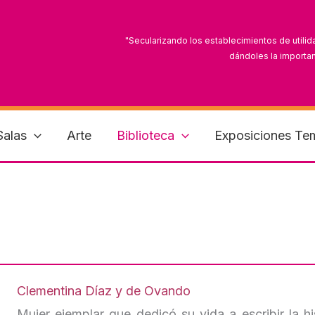
"Secularizando los establecimientos de utilid
dándoles la importan
"Es tiempo de que las mujeres mexicanas reconoz
Salas
Arte
Biblioteca
Exposiciones Te
Clementina Díaz y de Ovando
Mujer ejemplar que dedicó su vida a escribir la hi