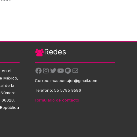
Redes
Facebook
Instagram
Twitter
YouTube
Spotify
Correo electrónico
 en el
de México,
Correo: museomujer@gmail.com
al de la
Teléfono: 55 5795 9596
, Número
Formulario de contacto
. 06020,
 República