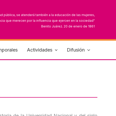
ad pública, se atenderá también a la educación de las mujeres,
cia que merecen por la influencia que ejercen en la sociedad"
Benito Juárez, 20 de enero de 1861
can que sus derechos y obligaciones van más allá del hogar"
Dolores Jiménez y Muro, 11 de septiembre de 1910
mporales
Actividades
Difusión
storia de la Universidad Nacional y del siglo