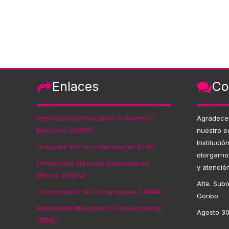
Enlaces
Co
International Association o Women´s
Agradece
Museums (IAWM)
nuestro e
Institució
Graduate Women International (GWI)
otorgarno
Universidad Nacional Autónoma de
y atenció
México (UNAM)
Atte. Subo
Coordinación de Humanidades (UNAM)
Gonbo
Federación Mexicana de Universitarias
Agosto 30
(FEMU)