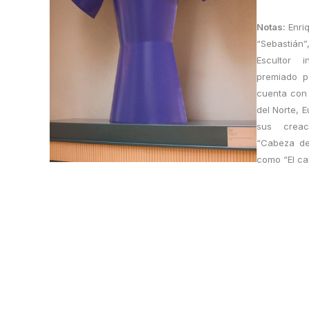
Notas:
Enri
“Sebastián
Escultor i
premiado po
cuenta con 
del Norte, 
sus creac
“Cabeza de
como “El cab