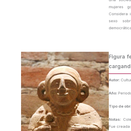
mujeres g
Considera 
sexo sob
democrática
Figura f
cargando
Autor:
Cultu
Año:
Period
Tipo de obr
Notas:
Col
Fue creada 