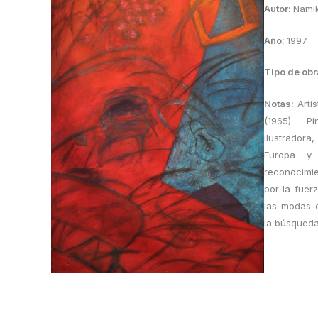
Autor:
Namik
Año:
1997
Tipo de obr
Notas:
Arti
(1965). P
ilustrador
Europa y 
reconocimie
por la fuer
las modas e
la búsqueda