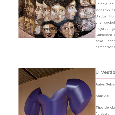
Palacio de
Moderno de
Unidos, Ho
una socied
mujeres g
Considera 
sexo sob
democrática
El Vesti
Autor:
Sebas
Año:
2011
Tipo de ob
Particular