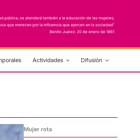
ad pública, se atenderá también a la educación de las mujeres,
cia que merecen por la influencia que ejercen en la sociedad"
Benito Juárez, 20 de enero de 1861
can que sus derechos y obligaciones van más allá del hogar"
Dolores Jiménez y Muro, 11 de septiembre de 1910
mporales
Actividades
Difusión
Mujer rota