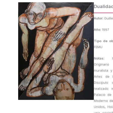
Dualida
Autor:
Guill
Año:
1997
Tipo de o
FEMU
Notas:
Originari
muralista 
Artes de 
Discípulo
realizado
Palacio de
Moderno de
Unidos, Ho
una socied