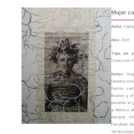
Mujer c
Autor:
Carla
Año:
2001
Tipo de 
Colección 
Notas:
Ori
Estados Uni
fueron car
Boston y el
durante el 
a México en
literario 
Facultad de
Veracruzana