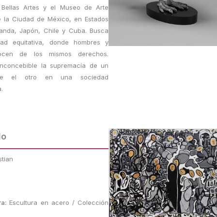
 Bellas Artes y el Museo de Arte
 la Ciudad de México, en Estados
landa, Japón, Chile y Cuba. Busca
ad equitativa, donde hombres y
ocen de los mismos derechos.
inconcebible la supremacía de un
re el otro en una sociedad
.
do
tian
ra:
Escultura en acero / Colección