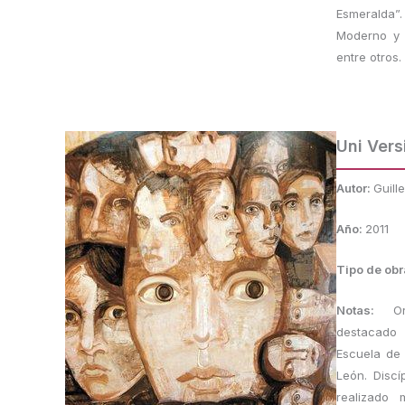
Esmeralda”
Moderno y 
entre otros.
Uni Vers
Autor:
Guill
Año:
2011
Tipo de obr
Notas:
O
destacado 
Escuela de
León. Discí
realizado