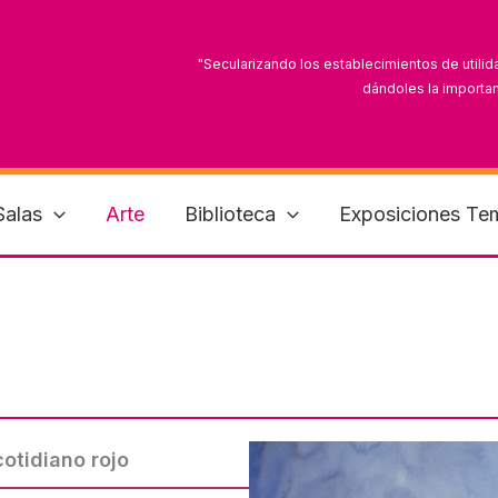
"Secularizando los establecimientos de utilid
dándoles la importan
"Es tiempo de que las mujeres mexicanas reconoz
Salas
Arte
Biblioteca
Exposiciones Te
cotidiano rojo