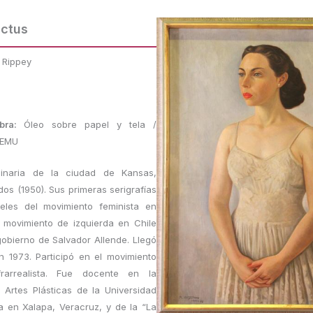
actus
 Rippey
obra:
Óleo sobre papel y tela /
FEMU
ginaria de la ciudad de Kansas,
dos (1950). Sus primeras serigrafías
teles del movimiento feminista en
 movimiento de izquierda en Chile
gobierno de Salvador Allende. Llegó
 1973. Participó en el movimiento
infrarrealista. Fue docente en la
 Artes Plásticas de la Universidad
 en Xalapa, Veracruz, y de la “La