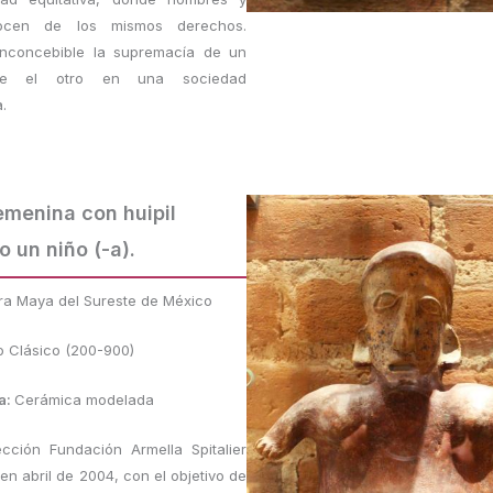
ocen de los mismos derechos.
inconcebible la supremacía de un
re el otro en una sociedad
.
emenina con huipil
 un niño (-a).
ra Maya del Sureste de México
o Clásico (200-900)
a:
Cerámica modelada
ección Fundación Armella Spitalier
en abril de 2004, con el objetivo de