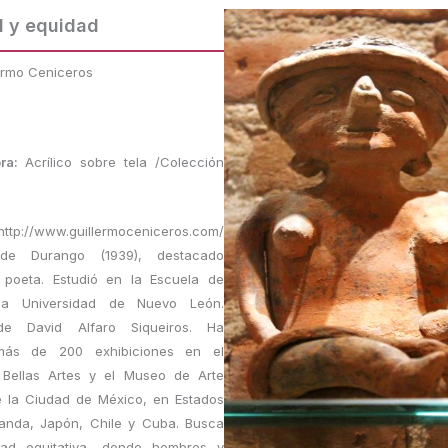
d y equidad
ermo Ceniceros
bra:
Acrílico sobre tela /Colección
http://www.guillermoceniceros.com/
o de Durango (1939), destacado
y poeta. Estudió en la Escuela de
la Universidad de Nuevo León.
 de David Alfaro Siqueiros. Ha
 más de 200 exhibiciones en el
 Bellas Artes y el Museo de Arte
 la Ciudad de México, en Estados
landa, Japón, Chile y Cuba. Busca
ad equitativa, donde hombres y