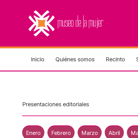
Ir
al
contenido
Inicio
Quiénes somos
Recinto
Presentaciones editoriales
Enero
Febrero
Marzo
Abril
Ma