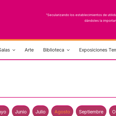
"Secularizando los establecimientos de utilid
dándoles la importan
"Es tiempo de que las mujeres mexicanas reconoz
Salas
Arte
Biblioteca
Exposiciones Te
yo
Junio
Julio
Agosto
Septiembre
O