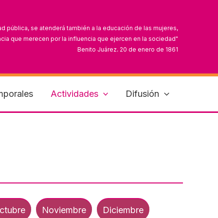
ad pública, se atenderá también a la educación de las mujeres,
cia que merecen por la influencia que ejercen en la sociedad"
Benito Juárez, 20 de enero de 1861
can que sus derechos y obligaciones van más allá del hogar"
Dolores Jiménez y Muro, 11 de septiembre de 1910
mporales
Actividades
Difusión
ctubre
Noviembre
Diciembre