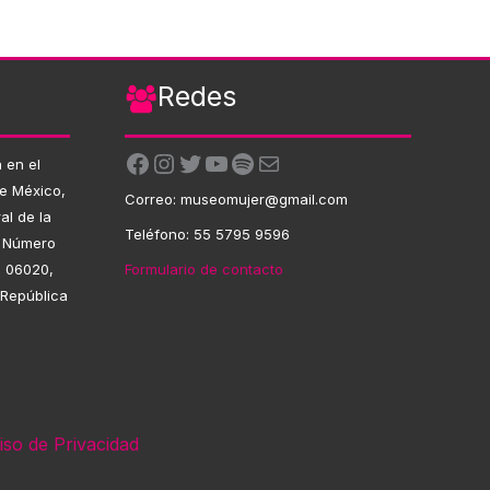
Redes
Facebook
Instagram
Twitter
YouTube
Spotify
Correo electrónico
 en el
de México,
Correo: museomujer@gmail.com
al de la
Teléfono: 55 5795 9596
, Número
Formulario de contacto
. 06020,
 República
iso de Privacidad