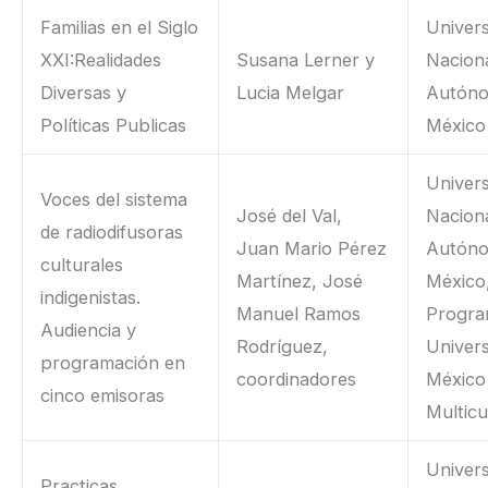
Familias en el Siglo
Univer
XXI:Realidades
Susana Lerner y
Nacion
Diversas y
Lucia Melgar
Autón
Políticas Publicas
México
Univer
Voces del sistema
José del Val,
Nacion
de radiodifusoras
Juan Mario Pérez
Autón
culturales
Martínez, José
México
indigenistas.
Manuel Ramos
Progr
Audiencia y
Rodríguez,
Univers
programación en
coordinadores
México
cinco emisoras
Multicu
Univer
Practicas