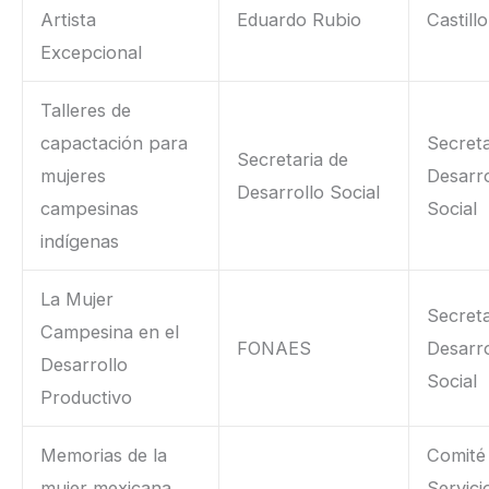
Artista
Eduardo Rubio
Castillo
Excepcional
Talleres de
capactación para
Secreta
Secretaria de
mujeres
Desarro
Desarrollo Social
campesinas
Social
indígenas
La Mujer
Secreta
Campesina en el
FONAES
Desarro
Desarrollo
Social
Productivo
Memorias de la
Comité
mujer mexicana
Servici