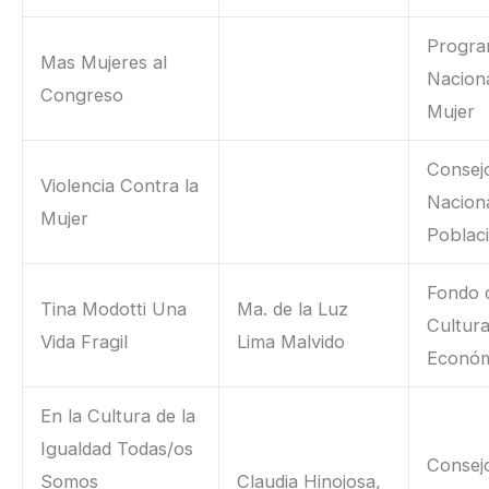
Progr
Mas Mujeres al
Naciona
Congreso
Mujer
Consej
Violencia Contra la
Nacion
Mujer
Poblac
Fondo 
Tina Modotti Una
Ma. de la Luz
Cultur
Vida Fragil
Lima Malvido
Económ
En la Cultura de la
Igualdad Todas/os
Consej
Somos
Claudia Hinojosa,