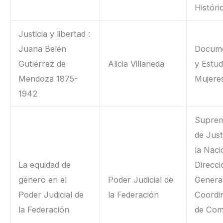
Históri
Justicia y libertad :
Juana Belén
Docume
Gutiérrez de
Alicia Villaneda
y Estud
Mendoza 1875-
Mujere
1942
Suprem
de Just
la Naci
La equidad de
Direcci
género en el
Poder Judicial de
General
Poder Judicial de
la Federación
Coordi
la Federación
de Com