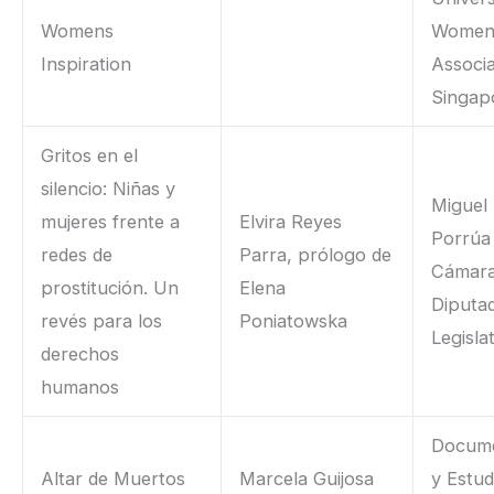
Womens
Women
Inspiration
Associa
Singap
Gritos en el
silencio: Niñas y
Miguel
mujeres frente a
Elvira Reyes
Porrúa 
redes de
Parra, prólogo de
Cámara
prostitución. Un
Elena
Diputa
revés para los
Poniatowska
Legisla
derechos
humanos
Docume
Altar de Muertos
Marcela Guijosa
y Estud