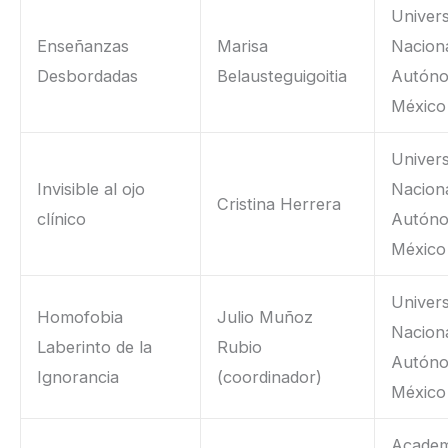
Univer
Enseñanzas
Marisa
Nacion
Desbordadas
Belausteguigoitia
Autón
México
Univer
Invisible al ojo
Nacion
Cristina Herrera
clínico
Autón
México
Univer
Homofobia
Julio Muñoz
Nacion
Laberinto de la
Rubio
Autón
Ignorancia
(coordinador)
México
Academ