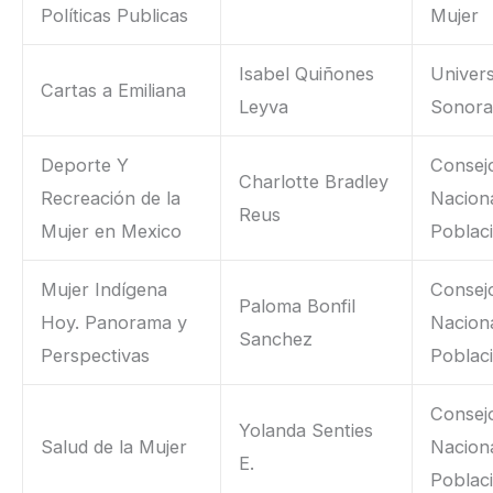
Políticas Publicas
Mujer
Isabel Quiñones
Univers
Cartas a Emiliana
Leyva
Sonor
Deporte Y
Consej
Charlotte Bradley
Recreación de la
Nacion
Reus
Mujer en Mexico
Poblac
Mujer Indígena
Consej
Paloma Bonfil
Hoy. Panorama y
Nacion
Sanchez
Perspectivas
Poblac
Consej
Yolanda Senties
Salud de la Mujer
Nacion
E.
Poblac