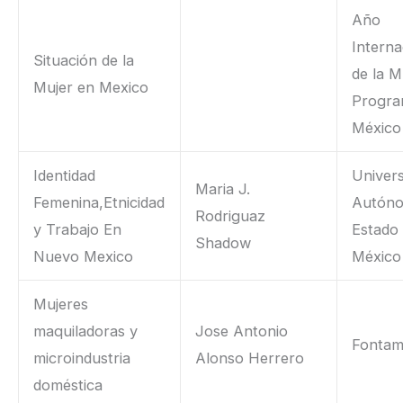
Año
Interna
Situación de la
de la M
Mujer en Mexico
Progra
México
Identidad
Univer
Maria J.
Femenina,Etnicidad
Autóno
Rodriguaz
y Trabajo En
Estado
Shadow
Nuevo Mexico
México
Mujeres
maquiladoras y
Jose Antonio
Fontam
microindustria
Alonso Herrero
doméstica