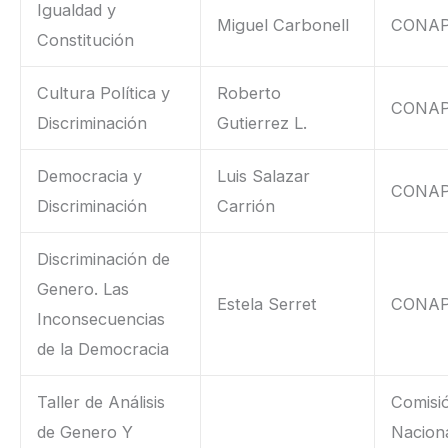
Igualdad y
Miguel Carbonell
CONA
Constitución
Cultura Política y
Roberto
CONA
Discriminación
Gutierrez L.
Democracia y
Luis Salazar
CONA
Discriminación
Carrión
Discriminación de
Genero. Las
Estela Serret
CONA
Inconsecuencias
de la Democracia
Taller de Análisis
Comisi
de Genero Y
Naciona