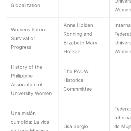
Univers
Globalization
Wome
Anne Holden
Interna
Womens Future
Ronning and
Federat
Survival or
Elizabeth Mary
Univers
Progress
Horkan
Wome
History of the
The PAUW
Philippine
Historical
Association of
Commmittee
University Women
Federa
Una misión
Interna
cumplida: La vida
Lisa Sergio
de Muj
de Lena Madesin