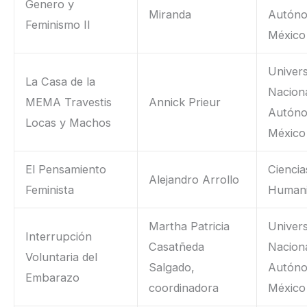
Genero y
Miranda
Autón
Feminismo II
México
Univer
La Casa de la
Nacion
MEMA Travestis
Annick Prieur
Autón
Locas y Machos
México
El Pensamiento
Ciencia
Alejandro Arrollo
Feminista
Human
Martha Patricia
Univer
Interrupción
Casatñeda
Nacion
Voluntaria del
Salgado,
Autón
Embarazo
coordinadora
México