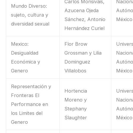
Carlos Monsiváis,
Nacion
Mundo Diverso:
Azucena Ojeda
Autón
sujeto, cultura y
Sánchez, Antonio
México
diversidad sexual
Hernández Curiel
Mexico:
Flor Brow
Univer
Desigualdad
Grossman y Lilia
Nacion
Económica y
Dominguez
Autón
Genero
Villalobos
México
Representación y
Hortencia
Univer
Fronteras El
Moreno y
Nacion
Performance en
Stephany
Autón
los Limites del
Slaughter
México
Genero