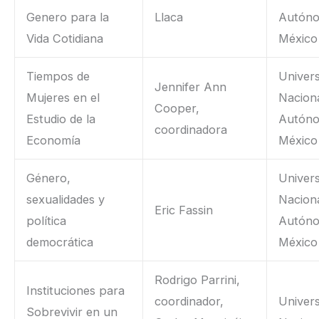
Genero para la
Llaca
Autón
Vida Cotidiana
México
Tiempos de
Univer
Jennifer Ann
Mujeres en el
Nacion
Cooper,
Estudio de la
Autón
coordinadora
Economía
México
Género,
Univer
sexualidades y
Nacion
Eric Fassin
política
Autón
democrática
México
Rodrigo Parrini,
Instituciones para
coordinador,
Univer
Sobrevivir en un