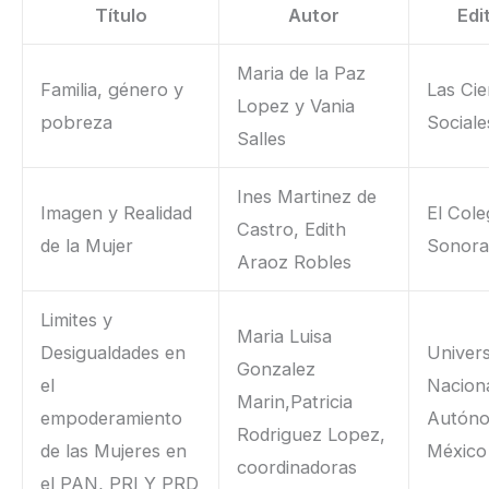
Título
Autor
Edi
Maria de la Paz
Familia, género y
Las Cie
Lopez y Vania
pobreza
Sociale
Salles
Ines Martinez de
Imagen y Realidad
El Cole
Castro, Edith
de la Mujer
Sonor
Araoz Robles
Limites y
Maria Luisa
Desigualdades en
Univer
Gonzalez
el
Nacion
Marin,Patricia
empoderamiento
Autón
Rodriguez Lopez,
de las Mujeres en
México
coordinadoras
el PAN, PRI Y PRD