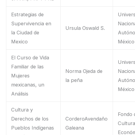
Estrategias de
Univer
Supervivencia en
Nacion
Ursula Oswald S.
la Ciudad de
Autón
Mexico
México
El Curso de Vida
Univer
Familiar de las
Norma Ojeda de
Nacion
Mujeres
la peña
Autón
mexicanas, un
México
Análisis
Cultura y
Fondo 
Derechos de los
CorderoAvendaño
Cultur
Pueblos Indígenas
Galeana
Económ