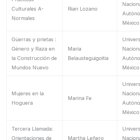
Nacion
Culturales A-
Rian Lozano
Autón
Normales
México
Güerras y prietas :
Univer
Género y Raza en
Maria
Nacion
la Construcción de
Belausteguigoitia
Autón
Mundos Nuevo
México
Univer
Mujeres en la
Nacion
Marina Fe
Hoguera
Autón
México
Tercera Llamada:
Univer
Orientaciones de
Martha Leñero
Nacion