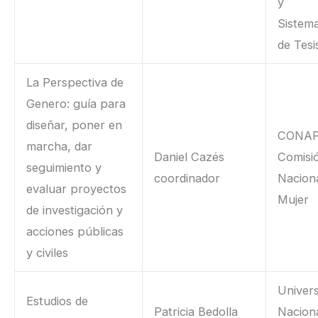
y
Sistema
de Tesi
La Perspectiva de
Genero: guía para
diseñar, poner en
CONAP
marcha, dar
Daniel Cazés
Comisi
seguimiento y
coordinador
Naciona
evaluar proyectos
Mujer
de investigación y
acciones públicas
y civiles
Univer
Estudios de
Patricia Bedolla
Nacion