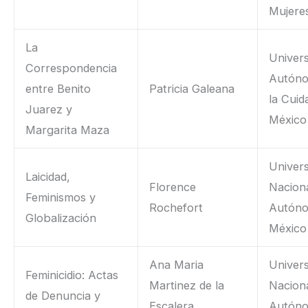
Mujere
La
Univer
Correspondencia
Autón
entre Benito
Patricia Galeana
la Cuid
Juarez y
México
Margarita Maza
Univer
Laicidad,
Florence
Nacion
Feminismos y
Rochefort
Autón
Globalización
México
Ana Maria
Univer
Feminicidio: Actas
Martinez de la
Nacion
de Denuncia y
Escalera
Autón