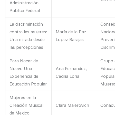
Administración
Publica Federal
La discriminación
Consej
contra las mujeres:
María de la Paz
Nacion
Una mirada desde
Lopez Barajas
Preveni
las percepciones
Discrim
Para Nacer de
Grupo 
Nuevo Una
Ana Fernandez,
Educac
Experiencia de
Cecilia Loria
Popula
Educación Popular
Mujere
Mujeres en la
Creación Musical
Clara Maierovich
Conacu
de Mexico